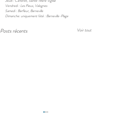
Jeudi : Carteret, Sainte-Mère-Eglise
Vendredi : Les Pieux, Valognes
Samedi : Barfleur, Barneville
Dimanche: uniquement l'été : Barneville-Plage
Posts récents
Voir tout