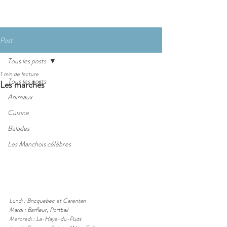
Post
Tous les posts
1 min de lecture
Tous les posts
Les marchés
Animaux
Cuisine
Balades
Les Manchois célèbres
Lundi : Bricquebec et Carentan
Mardi : Barfleur, Portbail
Mercredi : La-Haye-du-Puits