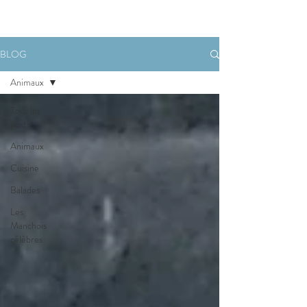
BLOG
Animaux
Tous les
posts
Animaux
Cuisine
Balades
Les
Manchois
célèbres